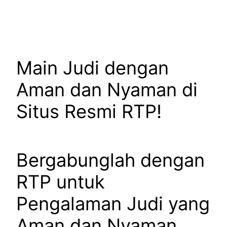
Main Judi dengan
Aman dan Nyaman di
Situs Resmi RTP!
Bergabunglah dengan
RTP untuk
Pengalaman Judi yang
Aman dan Nyaman