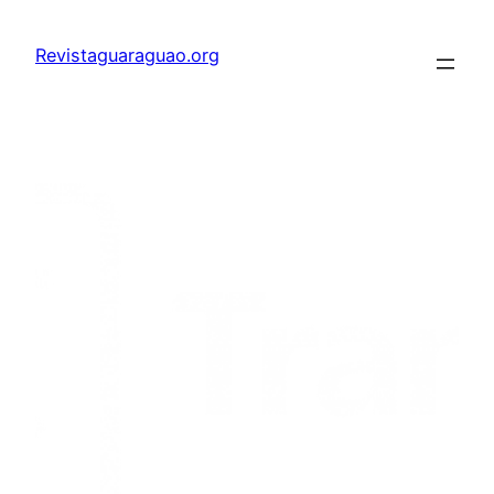
Skip
to
Revistaguaraguao.org
content