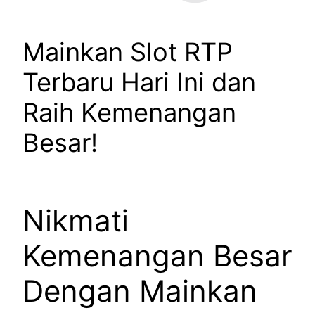
Mainkan Slot RTP
Terbaru Hari Ini dan
Raih Kemenangan
Besar!
Nikmati
Kemenangan Besar
Dengan Mainkan