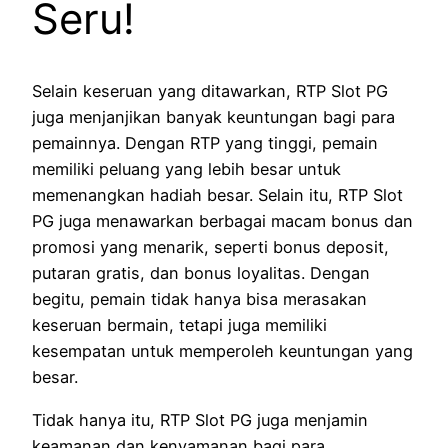
Seru!
Selain keseruan yang ditawarkan, RTP Slot PG
juga menjanjikan banyak keuntungan bagi para
pemainnya. Dengan RTP yang tinggi, pemain
memiliki peluang yang lebih besar untuk
memenangkan hadiah besar. Selain itu, RTP Slot
PG juga menawarkan berbagai macam bonus dan
promosi yang menarik, seperti bonus deposit,
putaran gratis, dan bonus loyalitas. Dengan
begitu, pemain tidak hanya bisa merasakan
keseruan bermain, tetapi juga memiliki
kesempatan untuk memperoleh keuntungan yang
besar.
Tidak hanya itu, RTP Slot PG juga menjamin
keamanan dan kenyamanan bagi para