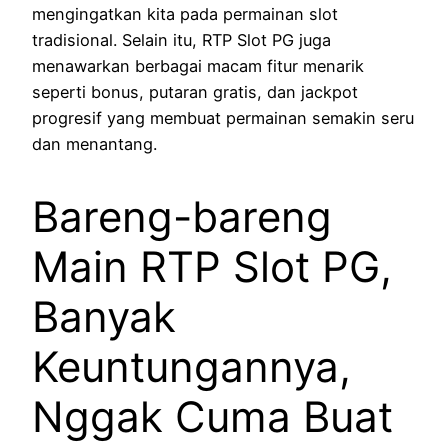
mengingatkan kita pada permainan slot
tradisional. Selain itu, RTP Slot PG juga
menawarkan berbagai macam fitur menarik
seperti bonus, putaran gratis, dan jackpot
progresif yang membuat permainan semakin seru
dan menantang.
Bareng-bareng
Main RTP Slot PG,
Banyak
Keuntungannya,
Nggak Cuma Buat