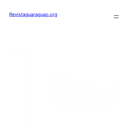
Skip
to
Revistaguaraguao.org
content