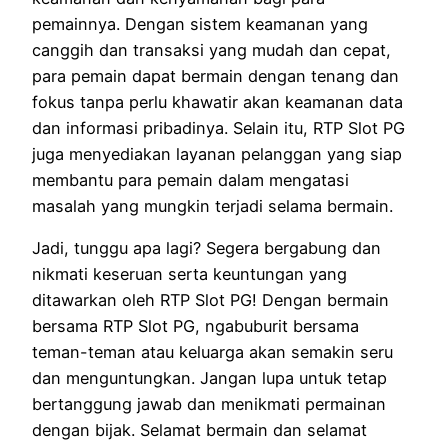
pemainnya. Dengan sistem keamanan yang
canggih dan transaksi yang mudah dan cepat,
para pemain dapat bermain dengan tenang dan
fokus tanpa perlu khawatir akan keamanan data
dan informasi pribadinya. Selain itu, RTP Slot PG
juga menyediakan layanan pelanggan yang siap
membantu para pemain dalam mengatasi
masalah yang mungkin terjadi selama bermain.
Jadi, tunggu apa lagi? Segera bergabung dan
nikmati keseruan serta keuntungan yang
ditawarkan oleh RTP Slot PG! Dengan bermain
bersama RTP Slot PG, ngabuburit bersama
teman-teman atau keluarga akan semakin seru
dan menguntungkan. Jangan lupa untuk tetap
bertanggung jawab dan menikmati permainan
dengan bijak. Selamat bermain dan selamat