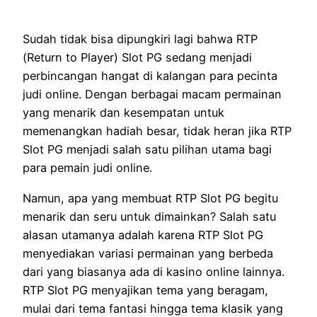
Sudah tidak bisa dipungkiri lagi bahwa RTP
(Return to Player) Slot PG sedang menjadi
perbincangan hangat di kalangan para pecinta
judi online. Dengan berbagai macam permainan
yang menarik dan kesempatan untuk
memenangkan hadiah besar, tidak heran jika RTP
Slot PG menjadi salah satu pilihan utama bagi
para pemain judi online.
Namun, apa yang membuat RTP Slot PG begitu
menarik dan seru untuk dimainkan? Salah satu
alasan utamanya adalah karena RTP Slot PG
menyediakan variasi permainan yang berbeda
dari yang biasanya ada di kasino online lainnya.
RTP Slot PG menyajikan tema yang beragam,
mulai dari tema fantasi hingga tema klasik yang