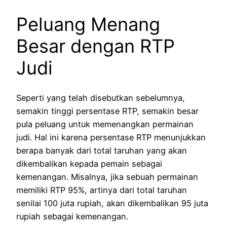
Peluang Menang
Besar dengan RTP
Judi
Seperti yang telah disebutkan sebelumnya,
semakin tinggi persentase RTP, semakin besar
pula peluang untuk memenangkan permainan
judi. Hal ini karena persentase RTP menunjukkan
berapa banyak dari total taruhan yang akan
dikembalikan kepada pemain sebagai
kemenangan. Misalnya, jika sebuah permainan
memiliki RTP 95%, artinya dari total taruhan
senilai 100 juta rupiah, akan dikembalikan 95 juta
rupiah sebagai kemenangan.