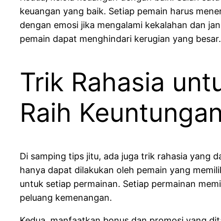
keuangan yang baik. Setiap pemain harus mene
dengan emosi jika mengalami kekalahan dan ja
pemain dapat menghindari kerugian yang besar.
Trik Rahasia un
Raih Keuntungan
Di samping tips jitu, ada juga trik rahasia ya
hanya dapat dilakukan oleh pemain yang memili
untuk setiap permainan. Setiap permainan memil
peluang kemenangan.
Kedua, manfaatkan bonus dan promosi yang dit