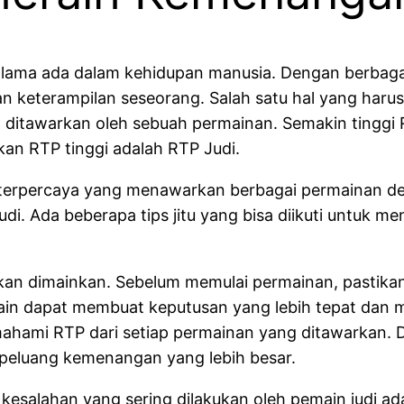
 lama ada dalam kehidupan manusia. Dengan berbagai
n keterampilan seseorang. Salah satu hal yang harus
ditawarkan oleh sebuah permainan. Semakin tinggi 
n RTP tinggi adalah RTP Judi.
ne terpercaya yang menawarkan berbagai permainan d
di. Ada beberapa tips jitu yang bisa diikuti untuk 
akan dimainkan. Sebelum memulai permainan, pastika
n dapat membuat keputusan yang lebih tepat dan m
mahami RTP dari setiap permainan yang ditawarkan. 
 peluang kemenangan yang lebih besar.
 kesalahan yang sering dilakukan oleh pemain judi a