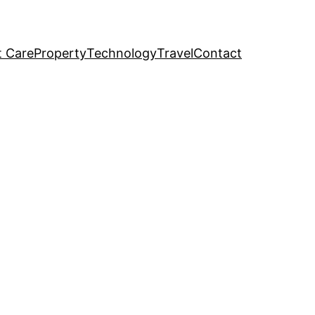
t Care
Property
Technology
Travel
Contact