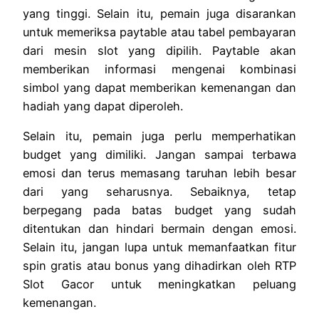
yang tinggi. Selain itu, pemain juga disarankan
untuk memeriksa paytable atau tabel pembayaran
dari mesin slot yang dipilih. Paytable akan
memberikan informasi mengenai kombinasi
simbol yang dapat memberikan kemenangan dan
hadiah yang dapat diperoleh.
Selain itu, pemain juga perlu memperhatikan
budget yang dimiliki. Jangan sampai terbawa
emosi dan terus memasang taruhan lebih besar
dari yang seharusnya. Sebaiknya, tetap
berpegang pada batas budget yang sudah
ditentukan dan hindari bermain dengan emosi.
Selain itu, jangan lupa untuk memanfaatkan fitur
spin gratis atau bonus yang dihadirkan oleh RTP
Slot Gacor untuk meningkatkan peluang
kemenangan.