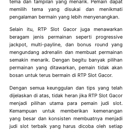
tema dan tampilan yang menarik. Pemain dapat
memilih tema yang disukai dan menikmati
pengalaman bermain yang lebih menyenangkan.
Selain itu, RTP Slot Gacor juga menawarkan
beragam jenis permainan seperti progressive
jackpot, multi-payline, dan bonus round yang
mengundang adrenalin dan membuat permainan
semakin menarik. Dengan begitu banyak pilihan
permainan yang ditawarkan, pemain tidak akan
bosan untuk terus bermain di RTP Slot Gacor.
Dengan semua keunggulan dan tips yang telah
dijelaskan di atas, tidak heran jika RTP Slot Gacor
menjadi pilihan utama para pemain judi slot.
Kemampuan untuk memberikan kemenangan
yang besar dan konsisten membuatnya menjadi
judi slot terbaik yang harus dicoba oleh setiap