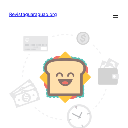
Skip
to
Revistaguaraguao.org
content