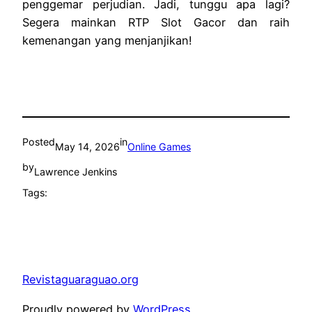
penggemar perjudian. Jadi, tunggu apa lagi?
Segera mainkan RTP Slot Gacor dan raih
kemenangan yang menjanjikan!
Posted
in
May 14, 2026
Online Games
by
Lawrence Jenkins
Tags:
Revistaguaraguao.org
Proudly powered by
WordPress