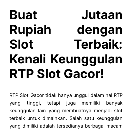
Buat Jutaan
Rupiah dengan
Slot Terbaik:
Kenali Keunggulan
RTP Slot Gacor!
RTP Slot Gacor tidak hanya unggul dalam hal RTP
yang tinggi, tetapi juga memiliki banyak
keunggulan lain yang membuatnya menjadi slot
terbaik untuk dimainkan. Salah satu keunggulan
yang dimiliki adalah tersedianya berbagai macam