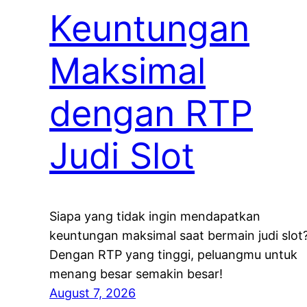
Keuntungan
Maksimal
dengan RTP
Judi Slot
Siapa yang tidak ingin mendapatkan
keuntungan maksimal saat bermain judi slot
Dengan RTP yang tinggi, peluangmu untuk
menang besar semakin besar!
August 7, 2026