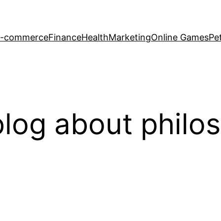
-commerce
Finance
Health
Marketing
Online Games
Pe
log about philo